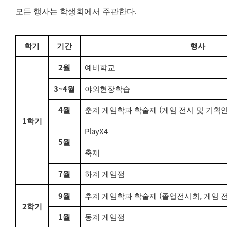
모든 행사는 학생회에서 주관한다
.
학기
기간
행사
2
월
예비학교
3~4
월
야외현장학습
4
(
월
춘계 게임학과 학술제
게임 전시 및 기획
1
학기
PlayX4
5
월
축제
7
월
하계 게임잼
9
(
,
월
추계 게임학과 학술제
졸업전시회
게임 
2
학기
1
월
동계 게임잼