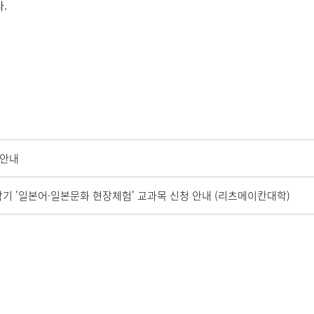
.
 안내
별학기 '일본어·일본문화 현장체험' 교과목 신청 안내 (리츠메이칸대학)