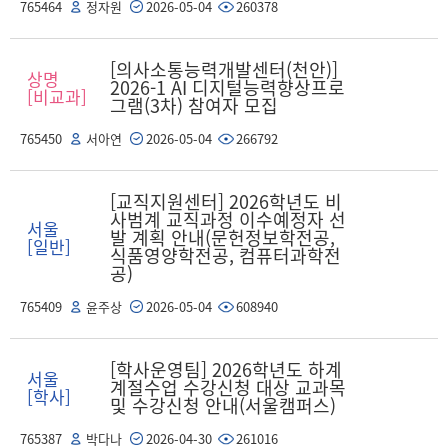
765464
정자원
2026-05-04
260378
[의사소통능력개발센터(천안)]
상명
2026-1 AI 디지털능력향상프로
[비교과]
그램(3차) 참여자 모집
765450
서아연
2026-05-04
266792
[교직지원센터] 2026학년도 비
사범계 교직과정 이수예정자 선
서울
발 계획 안내(문헌정보학전공,
[일반]
식품영양학전공, 컴퓨터과학전
공)
765409
윤주상
2026-05-04
608940
[학사운영팀] 2026학년도 하계
서울
계절수업 수강신청 대상 교과목
[학사]
및 수강신청 안내(서울캠퍼스)
765387
박다나
2026-04-30
261016