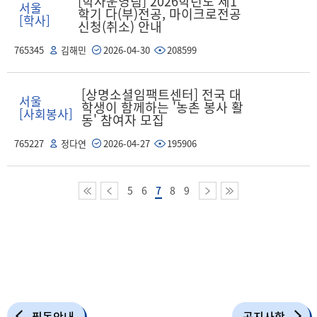
[학사운영팀] 2026학년도 제1
서울
학기 다(부)전공, 마이크로전공
[학사]
신청(취소) 안내
765345
김해민
2026-04-30
208599
[상명소셜임팩트센터] 전국 대
서울
학생이 함께하는 '농촌 봉사 활
[사회봉사]
동' 참여자 모집
765227
정다연
2026-04-27
195906
5
6
7
8
9
필독안내
공지사항