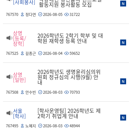
[사회봉사]
활동지원 봉사활동 모집
767570
정다연
2026-08-05
31722
상명
2026학년도 2학기 학부 및 대
[등록/
학원 재학생 등록 안내
장학]
767525
길종근
2026-08-04
59652
2026학년도 생명윤리심의위
상명
원회 정규심의 시행(9월) 안
[일반]
내
767508
안수빈
2026-08-03
70793
[학사운영팀] 2026학년도 제
서울
2학기 취업계 안내
[학사]
767495
노혜지
2026-08-03
48944