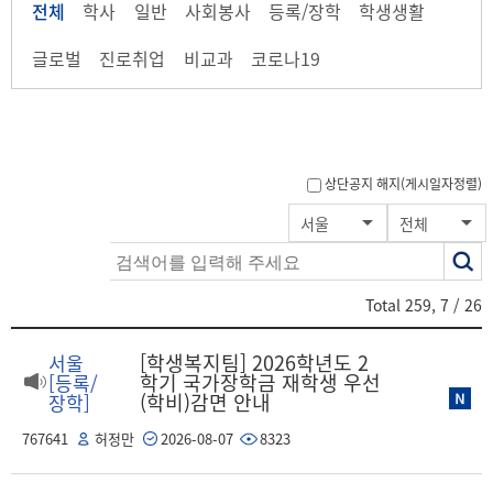
전체
학사
일반
사회봉사
등록/장학
학생생활
글로벌
진로취업
비교과
코로나19
상단공지 해지(게시일자정렬)
색
서울
전체
어
Total
259
,
7
/ 26
[학생복지팀] 2026학년도 2
서울
학기 국가장학금 재학생 우선
[등록/
(학비)감면 안내
장학]
767641
허정만
2026-08-07
8323