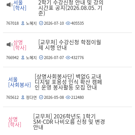
2학기 수강신청 안내 및 강의
서울
시간표 공지(2026.08.05. 기
[학사]
준)
767018
노혜지
2026-07-10
405535
[교무처] 수강신청 학점이월
상명
제 시행 안내
[학사]
766942
노혜지
2026-07-07
432776
[상명사회봉사단] 벽없G 교내
서울
디지털 포용성 인식 확산 캠페
[사회봉사]
인 운영 봉사활동 모집 안내
765612
정다연
2026-05-08
212480
[교무처] 2026학년도 1학기
상명
SM-CDR 나비오름 신청 및 변경
[학사]
안내