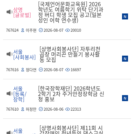
[국제언어문화교육원] 2026
학년도 여름학기 위탁 단기과
상명
정 버디 학생 모집 공고(일본
[글로벌]
성인 어학 연수생)
767624
이주현
2026-08-07
20010
[상명사회봉사단] 자투리천
서울
곱창 머리끈 만들기 봉사활
[사회봉사]
동 모집
767616
정다연
2026-08-07
16697
[한국장학재단] 2026학년도
서울
2학기 2차 주거안정장학금 신
[등록/
청 홍보
장학]
767610
허정만
2026-08-06
22313
[상명사회봉사단] 제11회 시
서울
각장애인 청년들의 댄스교실