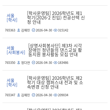
[학사운영팀] 2026학년도 제1
서울
학기(2026-2 진입) 전공선택 신
[학사]
청 안내
765363
김해민
2026-04-30
315142
[상명사회봉사단] 제3차 시각
서울
장애인 청년들의 댄스교실 활
[사회봉사]
동지원 봉사활동 모집 안내
765350
정다연
2026-04-30
183486
[학사운영팀] 2026학년도 제2
서울
학기 대상 캠퍼스내 전과 및 소
[학사]
속변경 신청 안내
765347
김해민
2026-04-30
209034