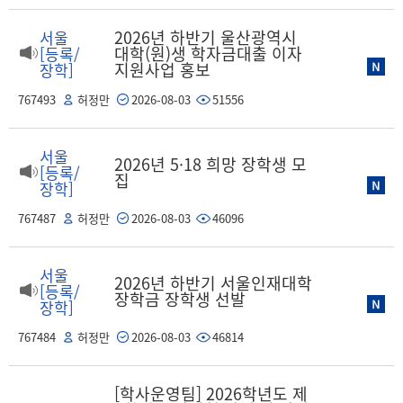
2026년 하반기 울산광역시
서울
대학(원)생 학자금대출 이자
[등록/
지원사업 홍보
장학]
767493
허정만
2026-08-03
51556
서울
2026년 5·18 희망 장학생 모
[등록/
집
장학]
767487
허정만
2026-08-03
46096
서울
2026년 하반기 서울인재대학
[등록/
장학금 장학생 선발
장학]
767484
허정만
2026-08-03
46814
[학사운영팀] 2026학년도 제